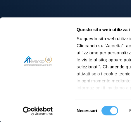
Questo sito web utilizza i
Su questo sito web utilizzi
Cliccando su “Accetta”, acco
utilizziamo per personalizza
le visite al sito; oppure p
selezionati". Chiudendo qu
attivati solo i cookie tecni
in ogni momento mediante il
informazioni ti invitiamo a
Selezione
Necessari
del
consenso