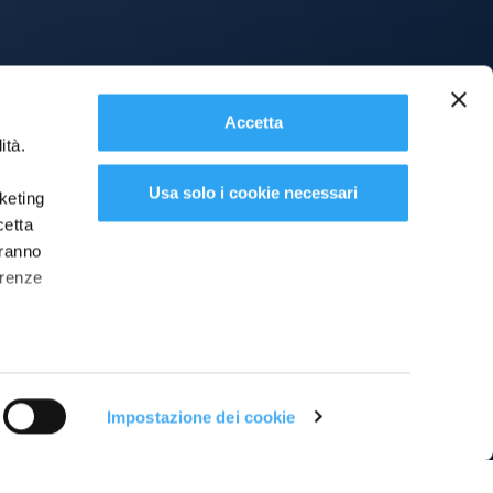
Accetta
ità.
Usa solo i cookie necessari
rketing
cetta
aranno
erenze
Impostazione dei cookie
Contattaci