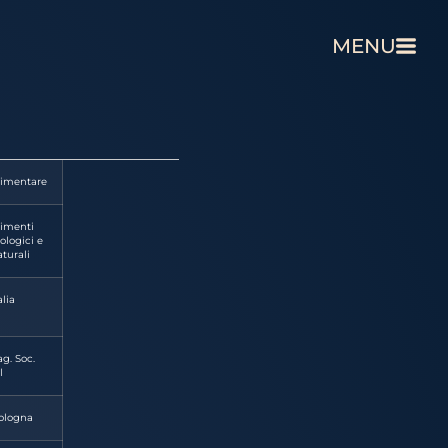
MENU
limentare
limenti
ologici e
turali
alia
g. Soc.
l
ologna