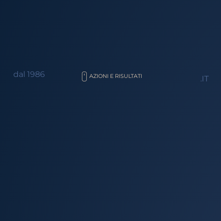
dal 1986
AZIONI E RISULTATI
.IT