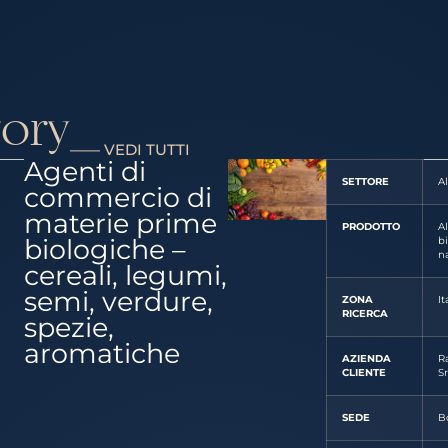
tory
—— VEDI TUTTI
Agenti di
SETTORE
A
commercio di
materie prime
PRODOTTO
A
biologiche –
bi
na
cereali, legumi,
semi, verdure,
ZONA
It
RICERCA
spezie,
aromatiche
AZIENDA
Ra
CLIENTE
Sr
SEDE
B