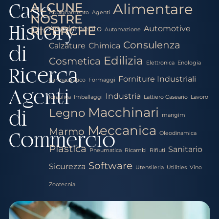
ALCUNE
Alimentare
Case
Abbigliamento
Agenti
NOSTRE
History
RICERCHE
Arredamento
Automotive
Automazione
Consulenza
Calzature
Chimica
di
Edilizia
Cosmetica
Elettronica
Enologia
Ricerca
Forniture Industriali
Farmaceutico
Formaggi
Agenti
Industria
Idraulica
Imballaggi
Lattiero Caseario
Lavoro
Macchinari
Legno
di
mangimi
Meccanica
Marmo
Commercio
Oleodinamica
Plastica
Sanitario
Pneumatica
Ricambi
Rifiuti
Software
Sicurezza
Utensileria
Utilities
Vino
Zootecnia