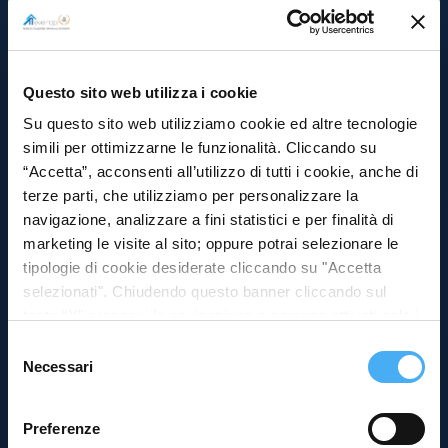
Questo sito web utilizza i cookie
Su questo sito web utilizziamo cookie ed altre tecnologie
PRODUTTORE DI ALIMENTI DA
simili per ottimizzarne le funzionalità. Cliccando su
FORNO – TRIVENETO E
“Accetta”, acconsenti all’utilizzo di tutti i cookie, anche di
LOMBARDIA
terze parti, che utilizziamo per personalizzare la
navigazione, analizzare a fini statistici e per finalità di
marketing le visite al sito; oppure potrai selezionare le
tipologie di cookie desiderate cliccando su "Accetta
selezionati". Chiudendo questo banner cliccando sul
tasto “X” prosegui la navigazione e saranno attivati solo i
cookie tecnici necessari per la fruizione del sito. Potrai
Selezione
modificare le tue preferenze in ogni momento mediante il
Necessari
del
link “Impostazione dei cookie” a fine pagina. Per ulteriori
consenso
informazioni ti invitiamo a prendere visione della
Cookie
Preferenze
Policy
.