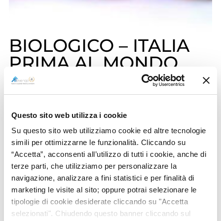
BIOLOGICO – ITALIA
PRIMA AL MONDO
NELLA
TRASFORMAZIONE DI
PRODOTTI BIOLOGICI
Questo sito web utilizza i cookie
Su questo sito web utilizziamo cookie ed altre tecnologie
L’Italia è tra i leader della produzione
simili per ottimizzarne le funzionalità. Cliccando su
biologica a livello globale.
“Accetta”, acconsenti all’utilizzo di tutti i cookie, anche di
terze parti, che utilizziamo per personalizzare la
Siamo i maggiori produttori di
navigazione, analizzare a fini statistici e per finalità di
agrumi al mondo (il 27% dell’intera
marketing le visite al sito; oppure potrai selezionare le
superficie agrumicola italiana è
tipologie di cookie desiderate cliccando su "Accetta
selezionati". Chiudendo questo banner cliccando sul
biologica), il primo Paese europeo