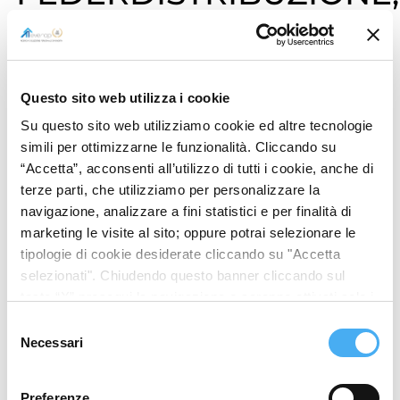
SALE L’ALLARME PER
IL REGOLAMENTO UE
SUGLI IMBALLAGGI
Questo sito web utilizza i cookie
Riutilizzo e over packaging. Questi i
Su questo sito web utilizziamo cookie ed altre tecnologie
simili per ottimizzarne le funzionalità. Cliccando su
termini chiave del prossimo
“Accetta”, acconsenti all’utilizzo di tutti i cookie, anche di
regolamento Ue che disciplinerà uso,
terze parti, che utilizziamo per personalizzare la
reimpiego e riciclo di contenitori e
navigazione, analizzare a fini statistici e per finalità di
imballaggi. La Commissione europea
marketing le visite al sito; oppure potrai selezionare le
tipologie di cookie desiderate cliccando su "Accetta
lavora per la riduzione dei volumi
selezionati". Chiudendo questo banner cliccando sul
degli imballaggi e secondo il testo
tasto “X” prosegui la navigazione e saranno attivati solo i
della proposta di regolamento Ue,
cookie tecnici necessari per la fruizione del sito. Potrai
Selezione
modificare le tue preferenze in ogni momento mediante il
verrà formalmente rilasciato come
Necessari
del
link “Impostazione dei cookie” a fine pagina. Per ulteriori
consenso
parte del pacchetto sull’economia
informazioni ti invitiamo a prendere visione della
Cookie
Preferenze