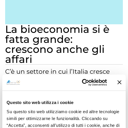
La bioeconomia si è
fatta grande:
crescono anche gli
affari
C’è un settore in cui l’Italia cresce
anche di questi tempi e che, anzi, la
pandemia di Covid-19 potrebbe
addirittura aver accelerato. Questa,
Questo sito web utilizza i cookie
ha infatti reso ancora più evidente la
Su questo sito web utilizziamo cookie ed altre tecnologie
necessità di ripensare il modello di
simili per ottimizzarne le funzionalità. Cliccando su
sviluppo economico in una logica di
“Accetta”, acconsenti all’utilizzo di tutti i cookie, anche di