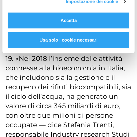
dall’Unione europea. Parte del
Impostazione dei cookie
rilancio è anche il biotech, con il
ruolo cruciale svolto dalle
Accetta
biotecnologie sia nell’innovazione
agroalimentare sia nella ricerca
Usa solo i cookie necessari
farmaceutica, anche contro il Covid-
19. «Nel 2018 l’insieme delle attività
connesse alla bioeconomia in Italia,
che includono sia la gestione e il
recupero dei rifiuti biocompatibili, sia
il ciclo dell’acqua, ha generato un
valore di circa 345 miliardi di euro,
con oltre due milioni di persone
occupate — dice Stefania Trenti,
responsabile Industry research Studi