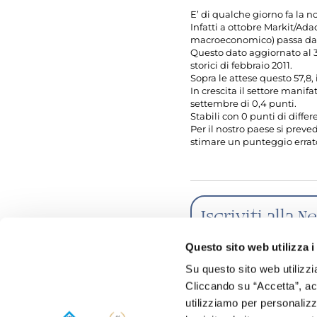
E’ di qualche giorno fa la n
Infatti a ottobre Markit/Ad
macroeconomico) passa da 56
Questo dato aggiornato al 31
storici di febbraio 2011.
Sopra le attese questo 57,8,
In crescita il settore manif
settembre di 0,4 punti.
Stabili con 0 punti di diffe
Per il nostro paese si preve
stimare un punteggio errat
Iscriviti alla
informato sull
Questo sito web utilizza i
iniziative e i 
Su questo sito web utilizzi
Cliccando su “Accetta”, acco
utilizziamo per personalizza