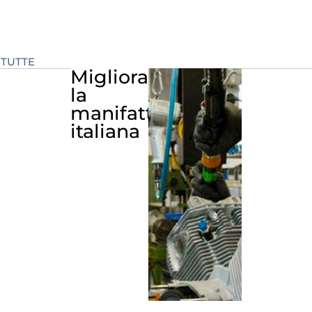
 TUTTE
Migliora
la
manifattura
italiana