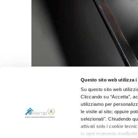
L’Horeca del Triveneto saluta Cosmofood 2019, ricono
di settore a Nord est.
Questo sito web utilizza i
Su questo sito web utilizzi
Aut. Min. Lav. 1318 de
Responsabilità sociale
|
Trasparenza
|
Legal info
|
Privacy
|
Condizioni d'uso del sito
|
Cliccando su “Accetta”, acco
Cookies Policy
|
Impostazione dei cookies
utilizziamo per personalizza
le visite al sito; oppure p
selezionati". Chiudendo qu
attivati solo i cookie tecni
in ogni momento mediante il