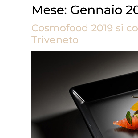
Mese:
Gennaio 2
Cosmofood 2019 si co
Triveneto