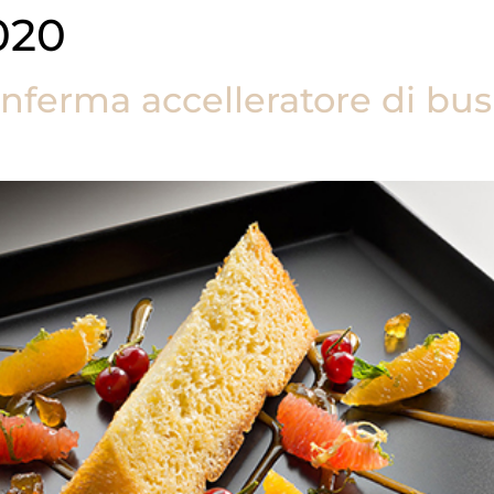
020
nferma accelleratore di busi