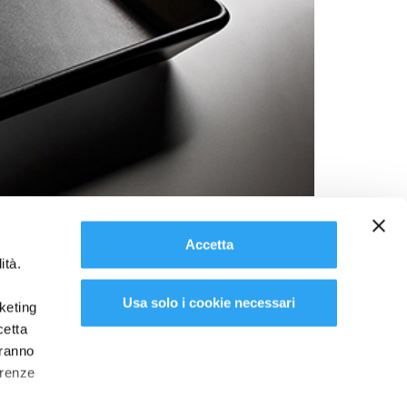
ome primaria piattaforma di business per la filiera
Accetta
ità.
 Hunting – ELIRES
Usa solo i cookie necessari
rketing
cetta
aranno
erenze