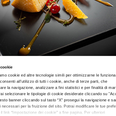
scendo ancora una volta l’appuntamento di Italian Exhibition Group c
 cookie
amo cookie ed altre tecnologie simili per ottimizzarne le funzional
l 15/01/2007
C.F. 02161880279
P.IVA 04681350270
Realizzazione sito web by attiva.it – VENEZIA
Sales
nsenti all’utilizzo di tutti i cookie, anche di terze parti, che
re la navigazione, analizzare a fini statistici e per finalità di ma
otrai selezionare le tipologie di cookie desiderate cliccando su "Ac
esto banner cliccando sul tasto “X” prosegui la navigazione e s
ci necessari per la fruizione del sito. Potrai modificare le tue pref
 link “Impostazione dei cookie” a fine pagina. Per ulteriori