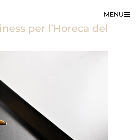
MENU
ness per l’Horeca del