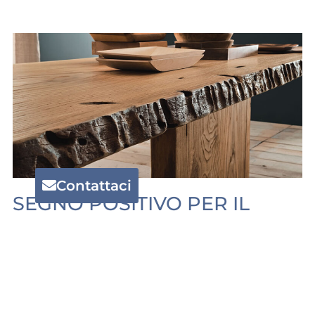
Contattaci
SEGNO POSITIVO PER IL
LEGNO ARREDO, CRESCE
ANCHE IL MERCATO
DIGITALE
Segno positivo per il legno arredo, cresce
anche il mercato digitale Il settore del mobile