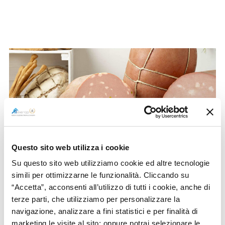
Questo sito web utilizza i cookie
Su questo sito web utilizziamo cookie ed altre tecnologie
MORTADELLA BOLOGNA IGP,
simili per ottimizzarne le funzionalità. Cliccando su
PRODUZIONE E VENDITE IN
“Accetta”, acconsenti all’utilizzo di tutti i cookie, anche di
AUMENTO NEL 2020
terze parti, che utilizziamo per personalizzare la
navigazione, analizzare a fini statistici e per finalità di
Mortadella Bologna Igp, produzione e vendite
marketing le visite al sito; oppure potrai selezionare le