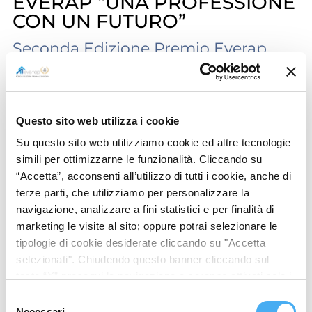
EVERAP “UNA PROFESSIONE
CON UN FUTURO”
Seconda Edizione Premio Everap
SpA “UNA PROFESSIONE CON UN
FUTURO” per Tesi di Laurea relative
all’Economia e alla Professione
Questo sito web utilizza i cookie
dell’Agente di Commercio – Anno
Su questo sito web utilizziamo cookie ed altre tecnologie
2023 EVERAP S.p.A., con sede in
simili per ottimizzarne le funzionalità. Cliccando su
Oriago di Mira (VE), Società operante
“Accetta”, acconsenti all’utilizzo di tutti i cookie, anche di
terze parti, che utilizziamo per personalizzare la
da più di trent’anni nella Ricerca e
navigazione, analizzare a fini statistici e per finalità di
Selezione di Personale di Vendita,
marketing le visite al sito; oppure potrai selezionare le
indice il
tipologie di cookie desiderate cliccando su "Accetta
selezionati". Chiudendo questo banner cliccando sul
——
tasto “X” prosegui la navigazione e saranno attivati solo i
cookie tecnici necessari per la fruizione del sito. Potrai
Selezione
modificare le tue preferenze in ogni momento mediante il
Necessari