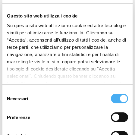
Questo sito web utilizza i cookie
Su questo sito web utilizziamo cookie ed altre tecnologie
simili per ottimizzarne le funzionalità. Cliccando su
SALONE DEL MOBILE,
“Accetta”, acconsenti all’utilizzo di tutti i cookie, anche di
È GIA BOOM DI
terze parti, che utilizziamo per personalizzare la
navigazione, analizzare a fini statistici e per finalità di
BIGLIETTI, TORNANO I
marketing le visite al sito; oppure potrai selezionare le
VISITATORI CINESI
tipologie di cookie desiderate cliccando su "Accetta
selezionati". Chiudendo questo banner cliccando sul
Mentre le vetrine del centro si
tasto “X” prosegui la navigazione e saranno attivati solo i
apprestano ad accogliere il flusso del
cookie tecnici necessari per la fruizione del sito. Potrai
Selezione
modificare le tue preferenze in ogni momento mediante il
Necessari
del
FuoriSalone, dentro e fuori i
link “Impostazione dei cookie” a fine pagina. Per ulteriori
consenso
padiglioni del polo fieristico di Rho-
informazioni ti invitiamo a prendere visione della
Cookie
Preferenze
Fiera i preparativi sono ormai giunti
Policy
.
alla fase della rifinitura. E i numeri in