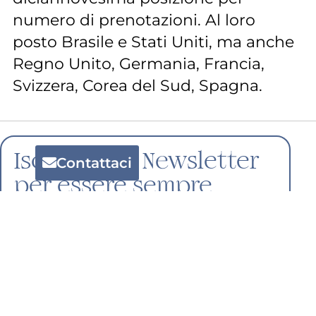
numero di prenotazioni. Al loro
posto Brasile e Stati Uniti, ma anche
Regno Unito, Germania, Francia,
Svizzera, Corea del Sud, Spagna.
Iscriviti alla Newsletter
Contattaci
per essere sempre
informato sulle novità
dal mondo del mercato,
le iniziative e i casi di
successo di Everap.